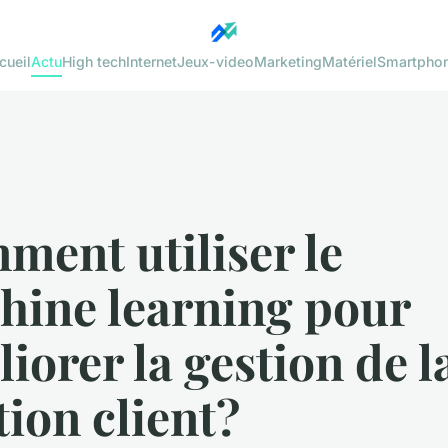
cueil
Actu
High tech
Internet
Jeux-video
Marketing
Matériel
Smartpho
ent utiliser le
hine learning pour
iorer la gestion de l
tion client?