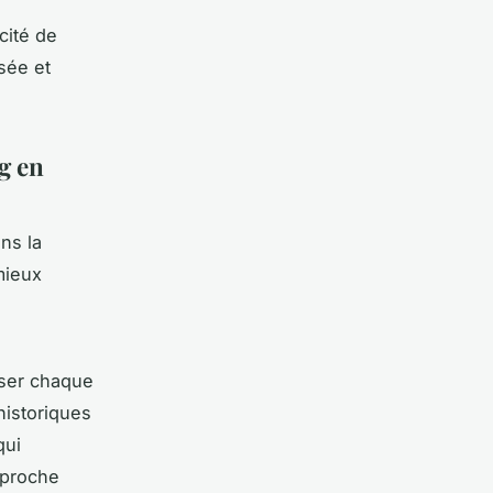
cité de
isée et
g en
ns la
mieux
iser chaque
historiques
qui
pproche