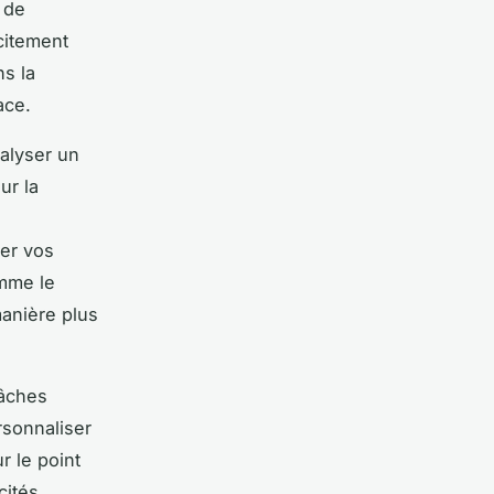
r de
citement
s la
ace.
nalyser un
ur la
ser vos
omme le
manière plus
tâches
rsonnaliser
r le point
cités