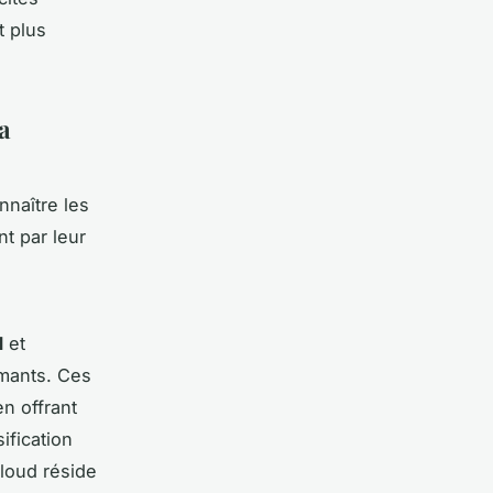
t plus
a
nnaître les
nt par leur
d
et
mants. Ces
n offrant
ification
cloud réside