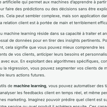
ce artificielle qui permet aux machines d’apprendre à parti
r faire des prédictions ou des décisions sans être expli
. Cela peut sembler complexe, mais son application dan
a relation client est à portée de main et terriblement effic
u machine learning réside dans sa capacité à traiter et a
ssal de données pour en tirer des insights pertinents. Po
ient, cela signifie que vous pouvez mieux comprendre les
ts de vos clients, anticiper leurs besoins et personnali
s avec eux. En exploitant des algorithmes spécifiques, c
ou la régression, vous pouvez segmenter vos clients de 
ire leurs actions futures.
tils de
machine learning
, vous pouvez automatiser des 
, analyser les feedbacks client en temps réel, et même pe
es marketing. Imaginez pouvoir prédire quel client est su
otre service ou quel produit il achètera ensuite. Ces capa