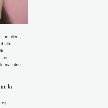
tion client,
t ultra-
tte
ester
 le machine
ur la
e de