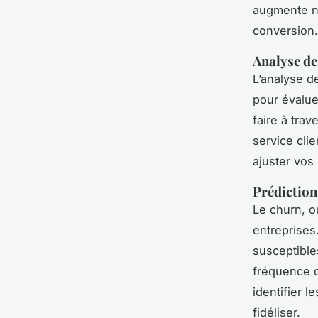
augmente no
conversion.
Analyse de
L’analyse d
pour évalue
faire à trav
service cli
ajuster vos
Prédiction
Le churn, o
entreprises
susceptible
fréquence d
identifier l
fidéliser.