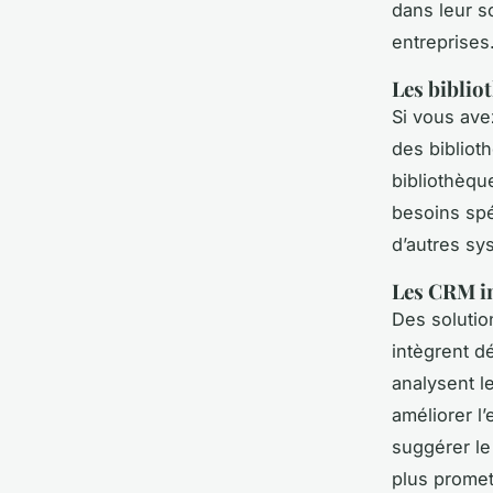
dans leur s
entreprises
Les biblio
Si vous ave
des biblio
bibliothèqu
besoins spé
d’autres sy
Les CRM in
Des solutio
intègrent d
analysent l
améliorer l’
suggérer le
plus promet