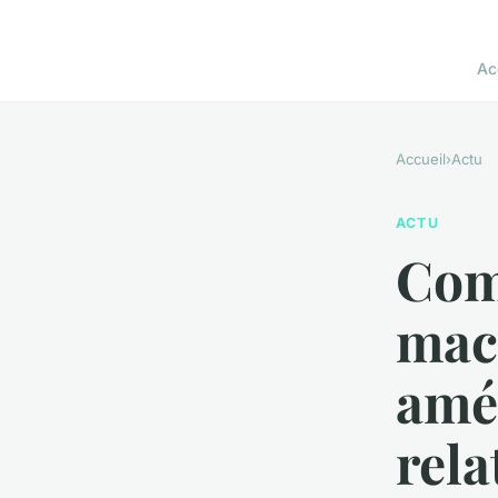
Ac
Accueil
›
Actu
ACTU
Comm
mac
amél
rela