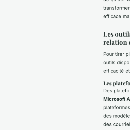
transforment
efficace ma
Les outi
relation 
Pour tirer p
outils disp
efficacité et
Les platef
Des plate
Microsoft 
plateformes
des modèles
des courrie