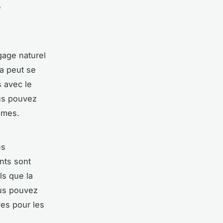
e
gage naturel
a peut se
s avec le
ous pouvez
èmes.
es
nts sont
ls que la
ous pouvez
ves pour les