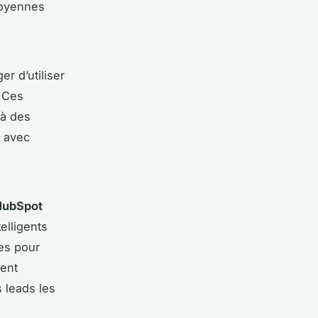
 moyennes
r d’utiliser
. Ces
 à des
e avec
HubSpot
elligents
ées pour
vent
s leads les