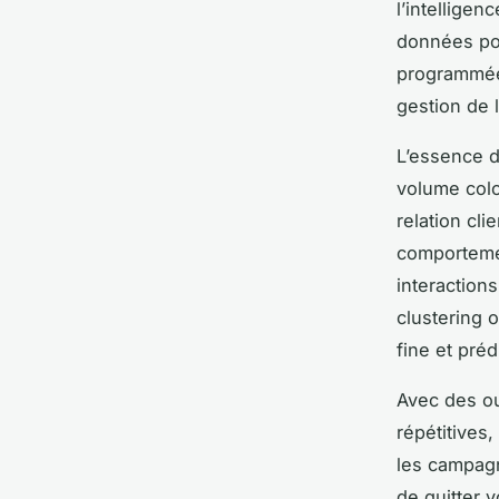
l’intelligen
données pou
programmées
gestion de l
L’essence d
volume colo
relation cl
comportemen
interaction
clustering 
fine et préd
Avec des ou
répétitives
les campagn
de quitter v