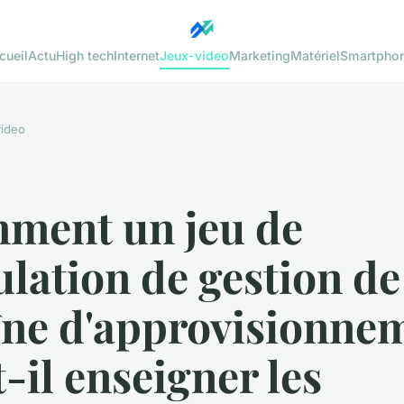
cueil
Actu
High tech
Internet
Jeux-video
Marketing
Matériel
Smartpho
ideo
ment un jeu de
lation de gestion de
îne d'approvisionne
-il enseigner les