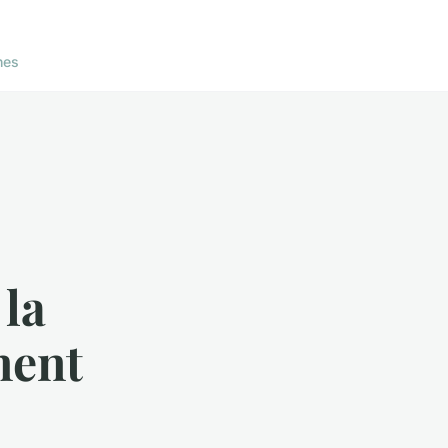
nes
 la
ment