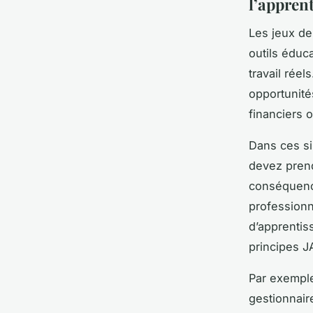
l’apprent
Les jeux de
outils éduc
travail réel
opportunité
financiers o
Dans ces si
devez prend
conséquenc
professionn
d’apprentis
principes J
Par exemple
gestionnair