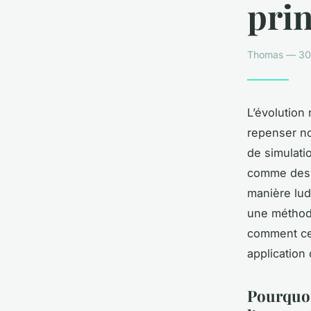
prin
Thomas — 30 
L’évolution
repenser no
de simulati
comme des o
manière lud
une méthode
comment ces
application
Pourquoi 