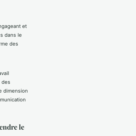
engageant et
is dans le
orme des
vail
e des
e dimension
munication
endre le