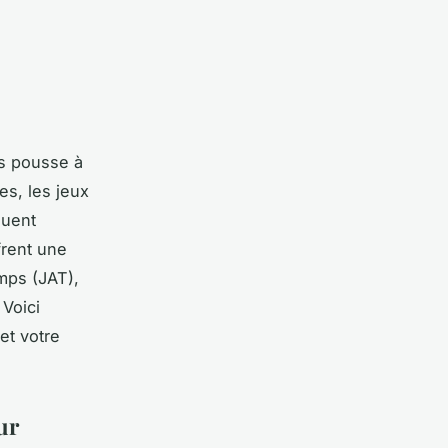
us pousse à
tes, les
jeux
guent
frent une
mps
(JAT),
 Voici
et votre
ur