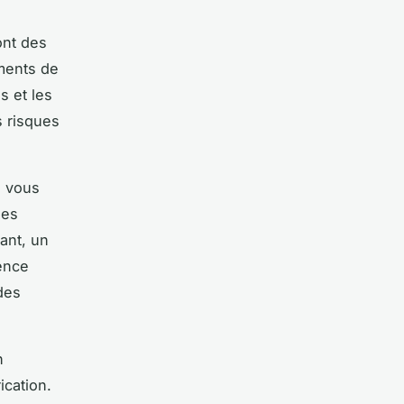
ont des
ments de
s et les
s risques
ù vous
les
ant, un
ence
des
n
ication.