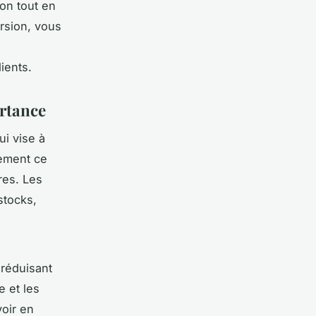
son tout en
ersion, vous
ients.
ortance
i vise à
uement ce
res. Les
stocks,
 réduisant
e et les
oir en