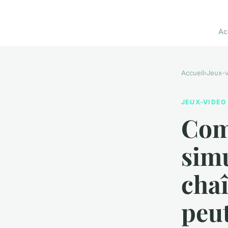
Ac
Accueil
›
Jeux-v
JEUX-VIDEO
Com
simu
cha
peut