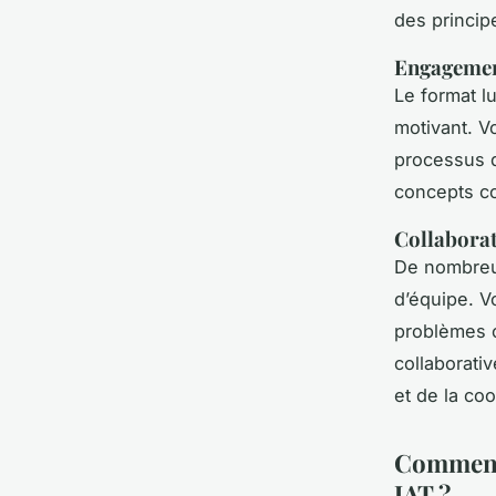
des princip
Engagemen
Le format l
motivant. V
processus 
concepts co
Collaborat
De nombreux
d’équipe. V
problèmes 
collaborati
et de la
coo
Comment 
JAT ?