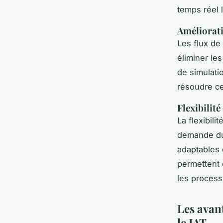
temps réel 
Améliorati
Les flux de 
éliminer le
de simulati
résoudre ce
Flexibilité
La flexibil
demande du
adaptables 
permettent 
les process
Les avan
le JAT