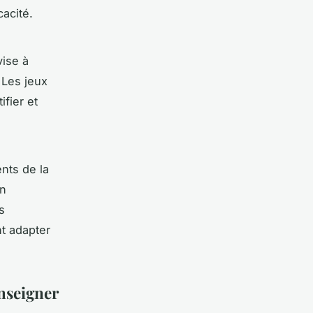
cacité.
vise à
 Les jeux
fier et
nts de la
on
s
t adapter
nseigner