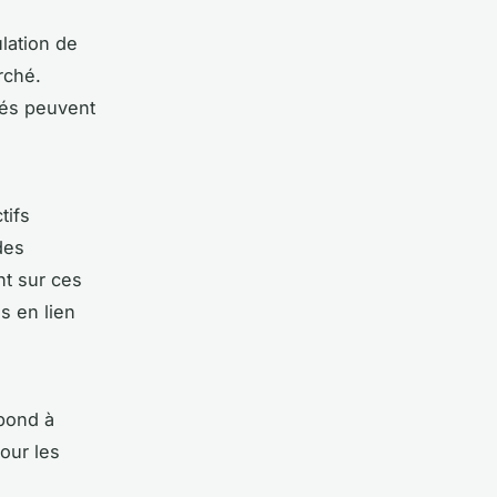
lation de
rché.
lés peuvent
tifs
des
nt sur ces
s en lien
spond à
our les