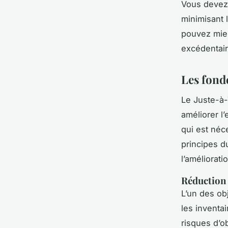
Vous devez g
minimisant 
pouvez mie
excédentaire
Les fond
Le Juste-à-
améliorer l
qui est néc
principes d
l’améliorati
Réduction 
L’un des ob
les inventa
risques d’o