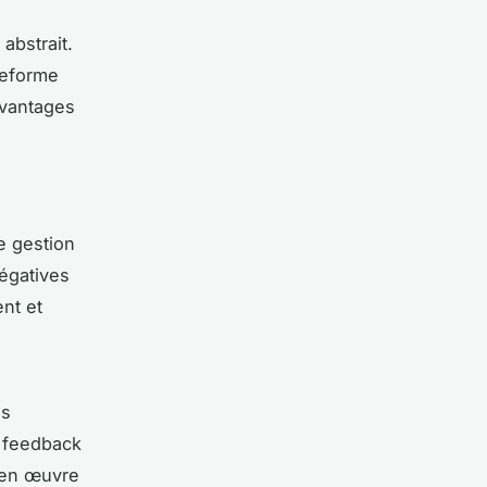
abstrait.
teforme
avantages
e gestion
égatives
nt et
us
e feedback
 en œuvre